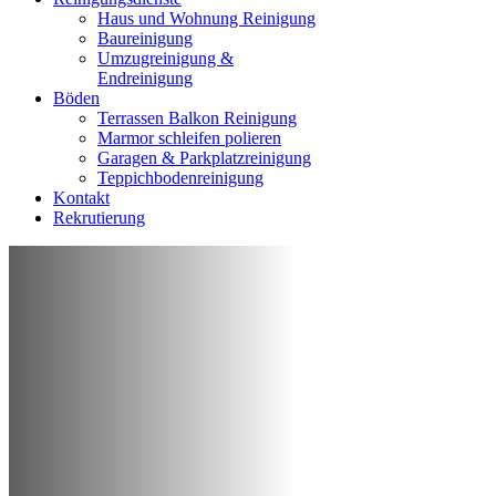
Haus und Wohnung Reinigung
Baureinigung
Umzugreinigung &
Endreinigung
Böden
Terrassen Balkon Reinigung
Marmor schleifen polieren
Garagen & Parkplatzreinigung
Teppichbodenreinigung
Kontakt
Rekrutierung
REINIGUNG VON WOHNUNG, HAUS,
GESCHÄFT ODER BÜRO
Professionelle
Reinigungsfirma
Düsseldorf